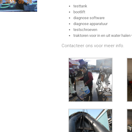
testtank
bootlift
diagnose software
diagnose apparatuur
testschroeven
traktoren voor in en uit water halen
Contacteer ons voor meer info.