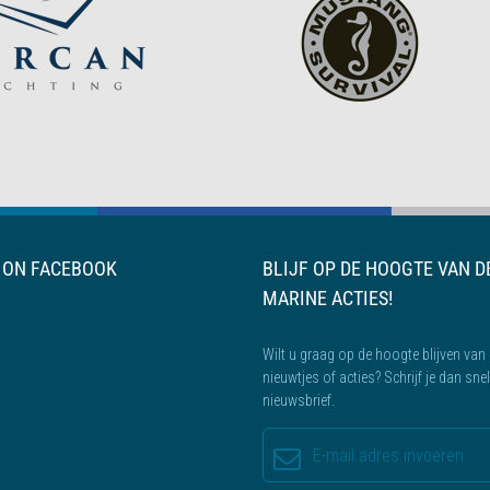
S ON FACEBOOK
BLIJF OP DE HOOGTE VAN D
MARINE ACTIES!
Wilt u graag op de hoogte blijven van 
nieuwtjes of acties? Schrijf je dan sne
nieuwsbrief.