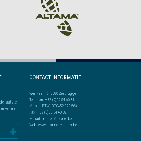
E
CONTACT INFORMATIE
Werfkaai 43, 8380 Zeebrugge
Telefoon:
+32 (0)50 54 60 31
de laatste
Mobiel:
BTW: BE0452.828.563
l in voor de
Fax:
+32 (0)50 54 60 32
E-mail:
martec@skynet.be
Web:
www.marine-technics.be