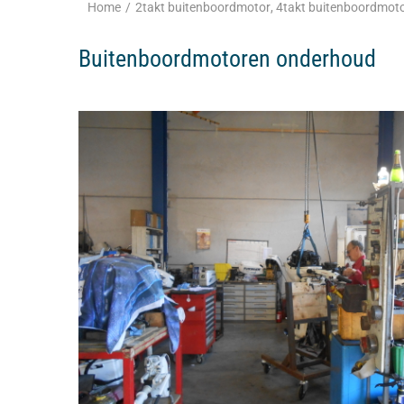
Home
/
2takt buitenboordmotor
,
4takt buitenboordmot
Buitenboordmotoren onderhoud