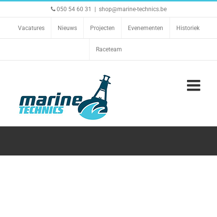
Ga
050 54 60 31
|
shop@marine-technics.be
naar
inhoud
Vacatures
Nieuws
Projecten
Evenementen
Historiek
Raceteam