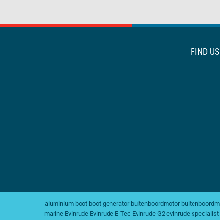
FIND U
aluminium boot
boot generator
buitenboordmotor
buitenboordmo
marine
Evinrude
Evinrude E-Tec
Evinrude G2
evinrude specialist