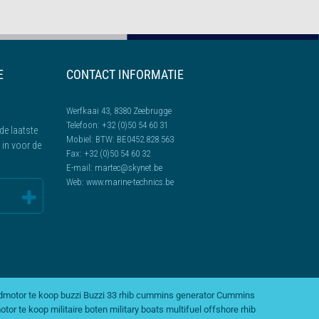
E
CONTACT INFORMATIE
Werfkaai 43, 8380 Zeebrugge
Telefoon:
+32 (0)50 54 60 31
de laatste
Mobiel:
BTW: BE0452.828.563
l in voor de
Fax:
+32 (0)50 54 60 32
E-mail:
martec@skynet.be
Web:
www.marine-technics.be
dmotor te koop
buzzi
Buzzi 33 rhib
cummins generator
Cummins
otor te koop
militaire boten
military boats
multifuel
offshore rhib