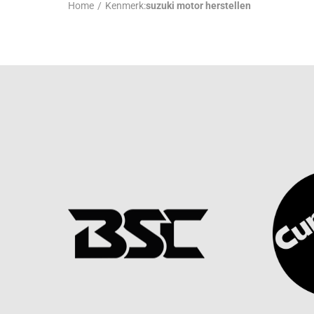
Home
/
Kenmerk:
suzuki motor herstellen