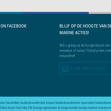
S ON FACEBOOK
BLIJF OP DE HOOGTE VAN D
MARINE ACTIES!
Wilt u graag op de hoogte blijven van 
nieuwtjes of acties? Schrijf je dan sne
nieuwsbrief.
tor herstellen
buitenboordmotor kopen
buitenboordmotor specialist
buitenboor
fabio buzzi
fast ribs
FB-Design
generator te koop
honda
honda marine
marine m