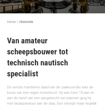
Home
/
Historiek
Van amateur
scheepsbouwer tot
technisch nautisch
specialist
De eerste maritieme daad van de zaakvoerder was de
bouw van een eigen motorboot. Hij was toen 19 jaar en
aan de hand van een aangekocht set plannen ging hij
met lasapparatuur aan de slag. Een stevige maar tegelijk