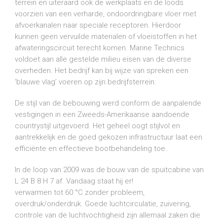
terrein en uiteraard ook de werkplaats en de loods
voorzien van een verharde, ondoordringbare vloer met
afvoerkanalen naar speciale receptoren. Hierdoor
kunnen geen vervuilde materialen of vloeistoffen in het
afwateringscircuit terecht komen. Marine Technics
voldoet aan alle gestelde milieu eisen van de diverse
overheden. Het bedrijf kan bij wijze van spreken een
‘blauwe vlag’ voeren op zijn bedrijfsterrein.
De stijl van de bebouwing werd conform de aanpalende
vestigingen in een Zweeds-Amerikaanse aandoende
countrystijl uitgevoerd. Het geheel oogt stijlvol en
aantrekkelijk en de goed gekozen infrastructuur laat een
efficiënte en effectieve bootbehandeling toe.
In de loop van 2009 was de bouw van de spuitcabine van
L 24 B 8 H 7 af. Vandaag staat hij er!
verwarmen tot 60 °C zonder probleem,
overdruk/onderdruk. Goede luchtcirculatie, zuivering,
controle van de luchtvochtigheid zijn allemaal zaken die