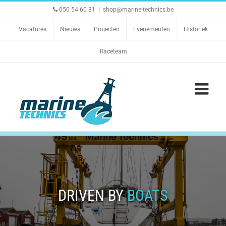
Ga
050 54 60 31
|
shop@marine-technics.be
naar
inhoud
Vacatures
Nieuws
Projecten
Evenementen
Historiek
Raceteam
DRIVEN BY
BOATS