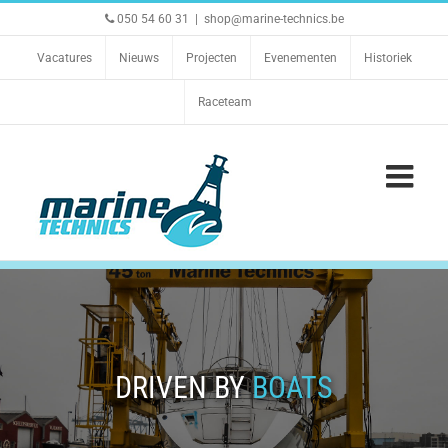
Ga
050 54 60 31
|
shop@marine-technics.be
naar
inhoud
Vacatures
Nieuws
Projecten
Evenementen
Historiek
Raceteam
DRIVEN BY
BOATS