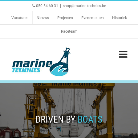
Ga
050 54 60 31
|
shop@marine-technics.be
naar
inhoud
Vacatures
Nieuws
Projecten
Evenementen
Historiek
Raceteam
DRIVEN BY
BOATS