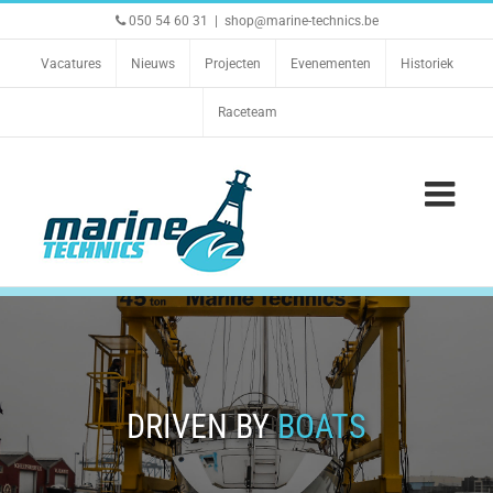
Ga
050 54 60 31
|
shop@marine-technics.be
naar
inhoud
Vacatures
Nieuws
Projecten
Evenementen
Historiek
Raceteam
DRIVEN BY
BOATS