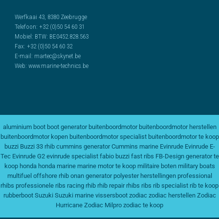
Werfkaai 43, 8380 Zeebrugge
Telefoon:
+32 (0)50 54 60 31
Mobiel:
BTW: BE0452.828.563
Fax:
+32 (0)50 54 60 32
E-mail:
martec@skynet.be
Web:
www.marine-technics.be
aluminium boot
boot generator
buitenboordmotor
buitenboordmotor herstellen
buitenboordmotor kopen
buitenboordmotor specialist
buitenboordmotor te koop
buzzi
Buzzi 33 rhib
cummins generator
Cummins marine
Evinrude
Evinrude E-
Tec
Evinrude G2
evinrude specialist
fabio buzzi
fast ribs
FB-Design
generator te
koop
honda
honda marine
marine motor te koop
militaire boten
military boats
multifuel
offshore rhib
onan generator
polyester herstellingen
professional
rhibs
professionele ribs
racing rhib
rhib repair
rhibs
ribs
rib specialist
rib te koop
rubberboot
Suzuki
Suzuki marine
vissersboot
zodiac
zodiac herstellen
Zodiac
Hurricane
Zodiac Milpro
zodiac te koop