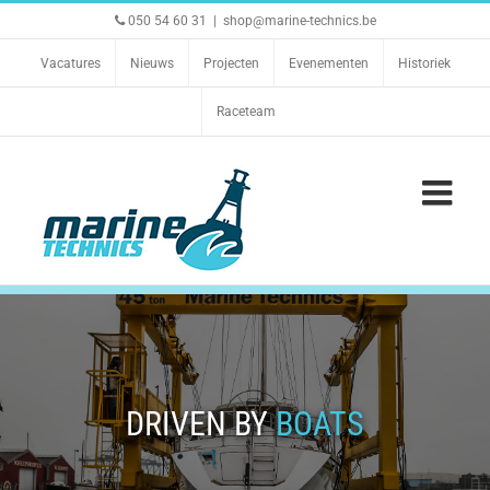
Ga
050 54 60 31
|
shop@marine-technics.be
naar
inhoud
Vacatures
Nieuws
Projecten
Evenementen
Historiek
Raceteam
DRIVEN BY
BOATS