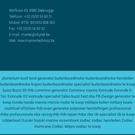
Werfkaai 43, 8380 Zeebrugge
Telefoon:
+32 (0)50 54 60 31
Mobiel:
BTW: BE0452.828.563
Fax:
+32 (0)50 54 60 32
E-mail:
martec@skynet.be
Web:
www.marine-technics.be
aluminium boot
boot generator
buitenboordmotor
buitenboordmotor herstellen
buitenboordmotor kopen
buitenboordmotor specialist
buitenboordmotor te koop
buzzi
Buzzi 33 rhib
cummins generator
Cummins marine
Evinrude
Evinrude E-
Tec
Evinrude G2
evinrude specialist
fabio buzzi
fast ribs
FB-Design
generator te
koop
honda
honda marine
marine motor te koop
militaire boten
military boats
multifuel
offshore rhib
onan generator
polyester herstellingen
professional
rhibs
professionele ribs
racing rhib
rhib repair
rhibs
ribs
rib specialist
rib te koop
rubberboot
Suzuki
Suzuki marine
vissersboot
zodiac
zodiac herstellen
Zodiac
Hurricane
Zodiac Milpro
zodiac te koop