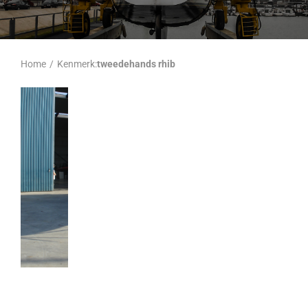
Home
/
Kenmerk:
tweedehands rhib