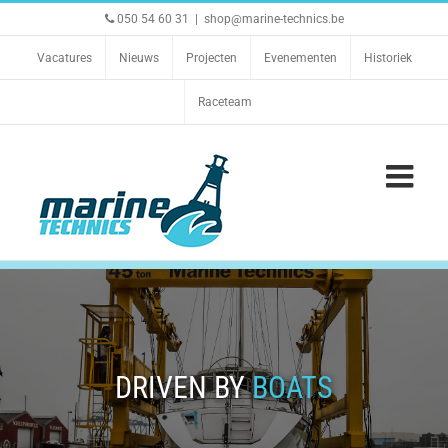
Ga
050 54 60 31
|
shop@marine-technics.be
naar
inhoud
Vacatures
Nieuws
Projecten
Evenementen
Historiek
Raceteam
DRIVEN BY
BOATS