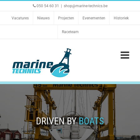
Ga
050 54 60 31
|
shop@marine-technics.be
naar
inhoud
Vacatures
Nieuws
Projecten
Evenementen
Historiek
Raceteam
DRIVEN BY
BOATS