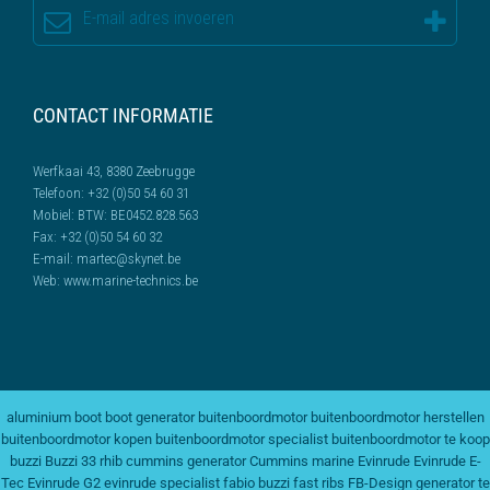
CONTACT INFORMATIE
Werfkaai 43, 8380 Zeebrugge
Telefoon:
+32 (0)50 54 60 31
Mobiel:
BTW: BE0452.828.563
Fax:
+32 (0)50 54 60 32
E-mail:
martec@skynet.be
Web:
www.marine-technics.be
aluminium boot
boot generator
buitenboordmotor
buitenboordmotor herstellen
buitenboordmotor kopen
buitenboordmotor specialist
buitenboordmotor te koop
buzzi
Buzzi 33 rhib
cummins generator
Cummins marine
Evinrude
Evinrude E-
Tec
Evinrude G2
evinrude specialist
fabio buzzi
fast ribs
FB-Design
generator te