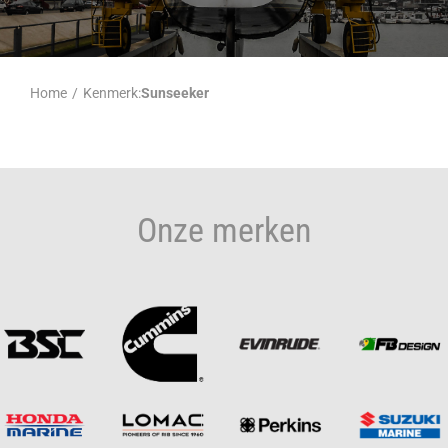
Home
/
Kenmerk:
Sunseeker
Onze merken