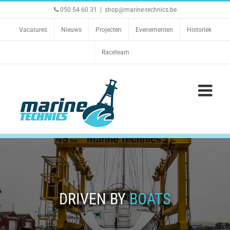
Ga
050 54 60 31
|
shop@marine-technics.be
naar
inhoud
Vacatures
Nieuws
Projecten
Evenementen
Historiek
Raceteam
DRIVEN BY
BOATS