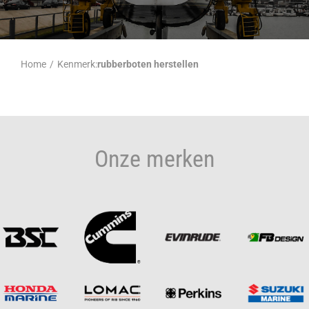
Home
/
Kenmerk:
rubberboten herstellen
Onze merken