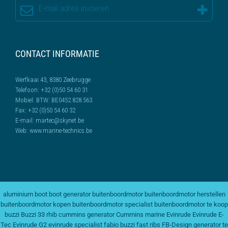
CONTACT INFORMATIE
Werfkaai 43, 8380 Zeebrugge
Telefoon:
+32 (0)50 54 60 31
Mobiel:
BTW: BE0452.828.563
Fax:
+32 (0)50 54 60 32
E-mail:
martec@skynet.be
Web:
www.marine-technics.be
aluminium boot
boot generator
buitenboordmotor
buitenboordmotor herstellen
buitenboordmotor kopen
buitenboordmotor specialist
buitenboordmotor te koop
buzzi
Buzzi 33 rhib
cummins generator
Cummins marine
Evinrude
Evinrude E-
Tec
Evinrude G2
evinrude specialist
fabio buzzi
fast ribs
FB-Design
generator te