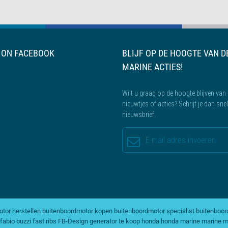
S ON FACEBOOK
BLIJF OP DE HOOGTE VAN D
MARINE ACTIES!
Wilt u graag op de hoogte blijven van 
nieuwtjes of acties? Schrijf je dan sne
nieuwsbrief.
tor herstellen
buitenboordmotor kopen
buitenboordmotor specialist
buitenboor
fabio buzzi
fast ribs
FB-Design
generator te koop
honda
honda marine
marine m