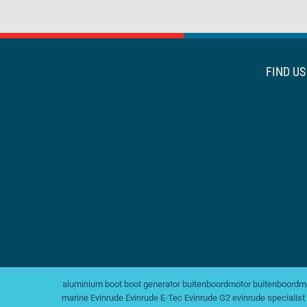
FIND U
aluminium boot
boot generator
buitenboordmotor
buitenboordmo
marine
Evinrude
Evinrude E-Tec
Evinrude G2
evinrude specialist