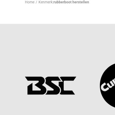
Home
/
Kenmerk:
rubberboot herstellen