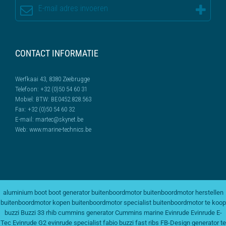
CONTACT INFORMATIE
Werfkaai 43, 8380 Zeebrugge
Telefoon:
+32 (0)50 54 60 31
Mobiel:
BTW: BE0452.828.563
Fax:
+32 (0)50 54 60 32
E-mail:
martec@skynet.be
Web:
www.marine-technics.be
aluminium boot
boot generator
buitenboordmotor
buitenboordmotor herstellen
buitenboordmotor kopen
buitenboordmotor specialist
buitenboordmotor te koop
buzzi
Buzzi 33 rhib
cummins generator
Cummins marine
Evinrude
Evinrude E-
Tec
Evinrude G2
evinrude specialist
fabio buzzi
fast ribs
FB-Design
generator te