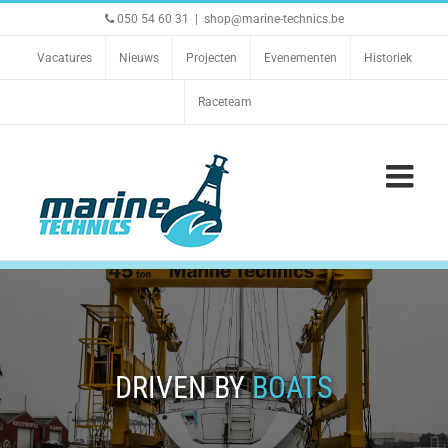
Ga
050 54 60 31
|
shop@marine-technics.be
naar
inhoud
Vacatures
Nieuws
Projecten
Evenementen
Historiek
Raceteam
DRIVEN BY
BOATS