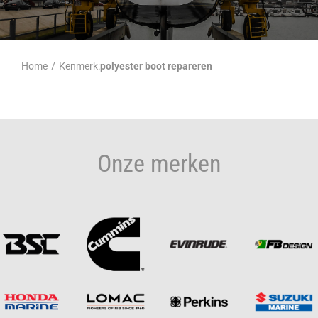
Home
/
Kenmerk:
polyester boot repareren
Onze merken