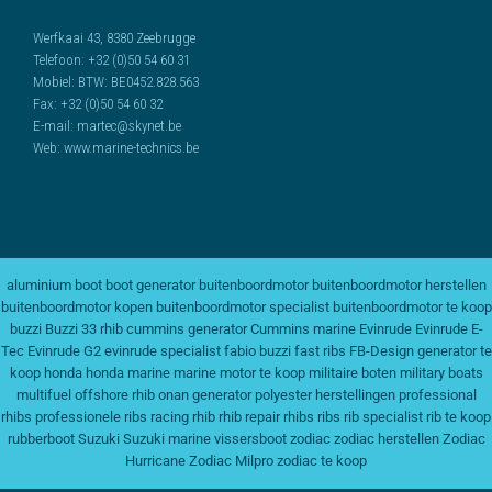
Werfkaai 43, 8380 Zeebrugge
Telefoon:
+32 (0)50 54 60 31
Mobiel:
BTW: BE0452.828.563
Fax:
+32 (0)50 54 60 32
E-mail:
martec@skynet.be
Web:
www.marine-technics.be
aluminium boot
boot generator
buitenboordmotor
buitenboordmotor herstellen
buitenboordmotor kopen
buitenboordmotor specialist
buitenboordmotor te koop
buzzi
Buzzi 33 rhib
cummins generator
Cummins marine
Evinrude
Evinrude E-
Tec
Evinrude G2
evinrude specialist
fabio buzzi
fast ribs
FB-Design
generator te
koop
honda
honda marine
marine motor te koop
militaire boten
military boats
multifuel
offshore rhib
onan generator
polyester herstellingen
professional
rhibs
professionele ribs
racing rhib
rhib repair
rhibs
ribs
rib specialist
rib te koop
rubberboot
Suzuki
Suzuki marine
vissersboot
zodiac
zodiac herstellen
Zodiac
Hurricane
Zodiac Milpro
zodiac te koop