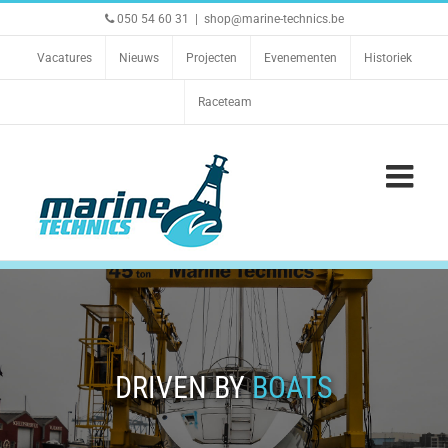
Ga
050 54 60 31
|
shop@marine-technics.be
naar
inhoud
Vacatures
Nieuws
Projecten
Evenementen
Historiek
Raceteam
DRIVEN BY
BOATS