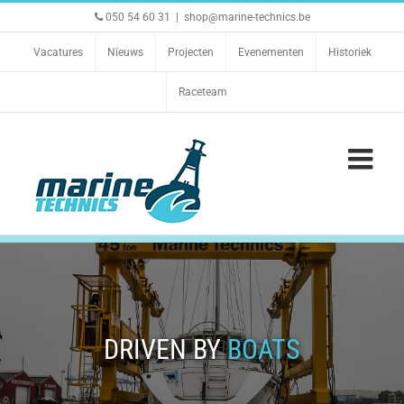
Ga
050 54 60 31
|
shop@marine-technics.be
naar
inhoud
Vacatures
Nieuws
Projecten
Evenementen
Historiek
Raceteam
DRIVEN BY
BOATS