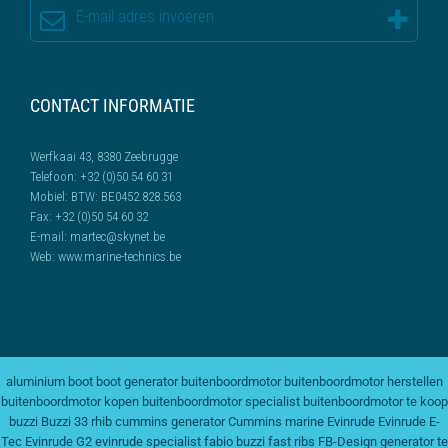
CONTACT INFORMATIE
Werfkaai 43, 8380 Zeebrugge
Telefoon:
+32 (0)50 54 60 31
Mobiel:
BTW: BE0452.828.563
Fax:
+32 (0)50 54 60 32
E-mail:
martec@skynet.be
Web:
www.marine-technics.be
aluminium boot
boot generator
buitenboordmotor
buitenboordmotor herstellen
buitenboordmotor kopen
buitenboordmotor specialist
buitenboordmotor te koop
buzzi
Buzzi 33 rhib
cummins generator
Cummins marine
Evinrude
Evinrude E-
Tec
Evinrude G2
evinrude specialist
fabio buzzi
fast ribs
FB-Design
generator te