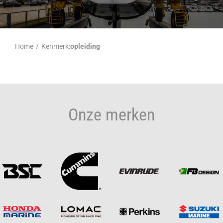
Home
/
Kenmerk:
opleiding
Onze merken