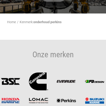
Home
/
Kenmerk:
onderhoud perkins
Onze merken