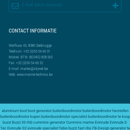
CONTACT INFORMATIE
Werfkaai 43, 8380 Zeebrugge
Telefoon:
+32 (0)50 54 60 31
Mobiel:
BTW: BE0452.828.563
Fax:
+32 (0)50 54 60 32
E-mail:
martec@skynet.be
Web:
www.marine-technics.be
aluminium boot
boot generator
buitenboordmotor
buitenboordmotor herstellen
buitenboordmotor kopen
buitenboordmotor specialist
buitenboordmotor te koop
buzzi
Buzzi 33 rhib
cummins generator
Cummins marine
Evinrude
Evinrude E-
Tec
Evinrude G2
evinrude specialist
fabio buzzi
fast ribs
FB-Design
generator te