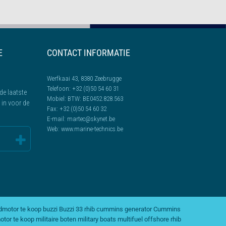
E
CONTACT INFORMATIE
Werfkaai 43, 8380 Zeebrugge
Telefoon:
+32 (0)50 54 60 31
de laatste
Mobiel:
BTW: BE0452.828.563
l in voor de
Fax:
+32 (0)50 54 60 32
E-mail:
martec@skynet.be
Web:
www.marine-technics.be
dmotor te koop
buzzi
Buzzi 33 rhib
cummins generator
Cummins
otor te koop
militaire boten
military boats
multifuel
offshore rhib