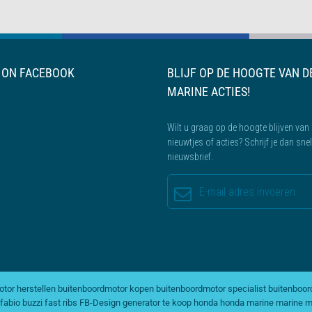
S ON FACEBOOK
BLIJF OP DE HOOGTE VAN D
MARINE ACTIES!
Wilt u graag op de hoogte blijven van 
nieuwtjes of acties? Schrijf je dan sne
nieuwsbrief.
tor herstellen
buitenboordmotor kopen
buitenboordmotor specialist
buitenboor
fabio buzzi
fast ribs
FB-Design
generator te koop
honda
honda marine
marine m