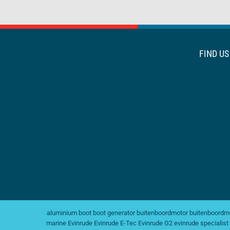
FIND U
aluminium boot
boot generator
buitenboordmotor
buitenboordmo
marine
Evinrude
Evinrude E-Tec
Evinrude G2
evinrude specialist