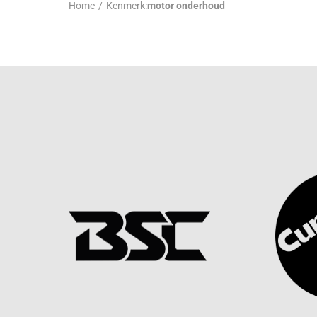
Home
/
Kenmerk:
motor onderhoud