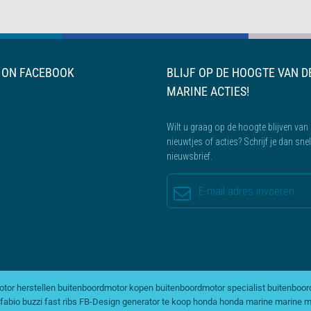
S ON FACEBOOK
BLIJF OP DE HOOGTE VAN D
MARINE ACTIES!
Wilt u graag op de hoogte blijven van 
nieuwtjes of acties? Schrijf je dan sne
nieuwsbrief.
tor herstellen
buitenboordmotor kopen
buitenboordmotor specialist
buitenboor
fabio buzzi
fast ribs
FB-Design
generator te koop
honda
honda marine
marine m