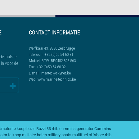
E
CONTACT INFORMATIE
Werfkaai 43, 8380 Zeebrugge
Telefoon:
+32 (0)50 54 60 31
de laatste
Mobiel:
BTW: BE0452.828.563
l in voor de
Fax:
+32 (0)50 54 60 32
E-mail:
martec@skynet.be
Web:
www.marine-technics.be
dmotor te koop
buzzi
Buzzi 33 rhib
cummins generator
Cummins
otor te koop
militaire boten
military boats
multifuel
offshore rhib