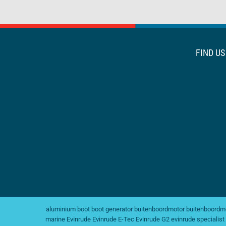
FIND U
aluminium boot
boot generator
buitenboordmotor
buitenboordmo
marine
Evinrude
Evinrude E-Tec
Evinrude G2
evinrude specialist