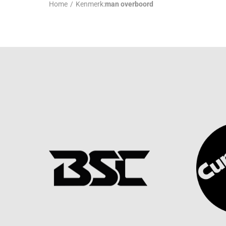
Home
/
Kenmerk:
man overboord