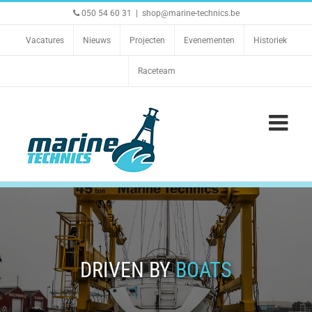
Ga
050 54 60 31
|
shop@marine-technics.be
naar
inhoud
Vacatures
Nieuws
Projecten
Evenementen
Historiek
Raceteam
DRIVEN BY
BOATS