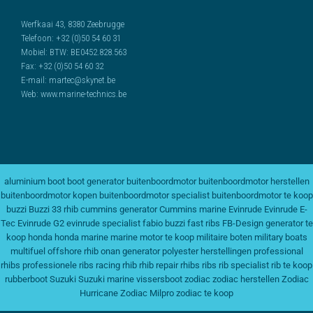
Werfkaai 43, 8380 Zeebrugge
Telefoon:
+32 (0)50 54 60 31
Mobiel:
BTW: BE0452.828.563
Fax:
+32 (0)50 54 60 32
E-mail:
martec@skynet.be
Web:
www.marine-technics.be
aluminium boot
boot generator
buitenboordmotor
buitenboordmotor herstellen
buitenboordmotor kopen
buitenboordmotor specialist
buitenboordmotor te koop
buzzi
Buzzi 33 rhib
cummins generator
Cummins marine
Evinrude
Evinrude E-
Tec
Evinrude G2
evinrude specialist
fabio buzzi
fast ribs
FB-Design
generator te
koop
honda
honda marine
marine motor te koop
militaire boten
military boats
multifuel
offshore rhib
onan generator
polyester herstellingen
professional
rhibs
professionele ribs
racing rhib
rhib repair
rhibs
ribs
rib specialist
rib te koop
rubberboot
Suzuki
Suzuki marine
vissersboot
zodiac
zodiac herstellen
Zodiac
Hurricane
Zodiac Milpro
zodiac te koop