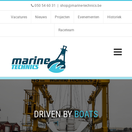
Ga
050 54 60 31
|
shop@marine-technics.be
naar
inhoud
Vacatures
Nieuws
Projecten
Evenementen
Historiek
Raceteam
DRIVEN BY
BOATS