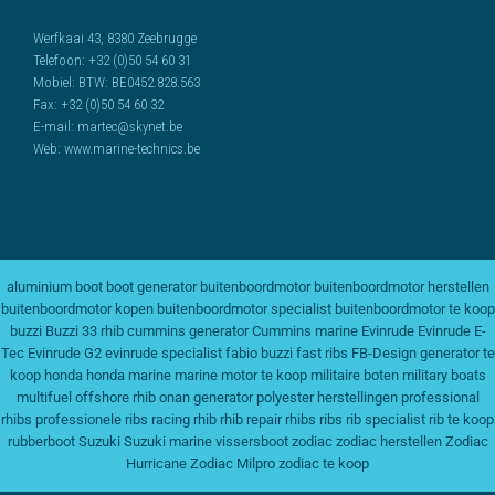
Werfkaai 43, 8380 Zeebrugge
Telefoon:
+32 (0)50 54 60 31
Mobiel:
BTW: BE0452.828.563
Fax:
+32 (0)50 54 60 32
E-mail:
martec@skynet.be
Web:
www.marine-technics.be
aluminium boot
boot generator
buitenboordmotor
buitenboordmotor herstellen
buitenboordmotor kopen
buitenboordmotor specialist
buitenboordmotor te koop
buzzi
Buzzi 33 rhib
cummins generator
Cummins marine
Evinrude
Evinrude E-
Tec
Evinrude G2
evinrude specialist
fabio buzzi
fast ribs
FB-Design
generator te
koop
honda
honda marine
marine motor te koop
militaire boten
military boats
multifuel
offshore rhib
onan generator
polyester herstellingen
professional
rhibs
professionele ribs
racing rhib
rhib repair
rhibs
ribs
rib specialist
rib te koop
rubberboot
Suzuki
Suzuki marine
vissersboot
zodiac
zodiac herstellen
Zodiac
Hurricane
Zodiac Milpro
zodiac te koop