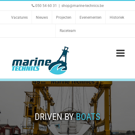
Ga
050 54 60 31
|
shop@marine-technics.be
naar
inhoud
Vacatures
Nieuws
Projecten
Evenementen
Historiek
Raceteam
DRIVEN BY
BOATS