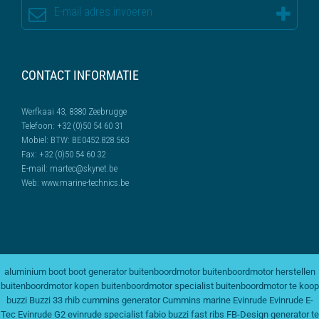
CONTACT INFORMATIE
Werfkaai 43, 8380 Zeebrugge
Telefoon:
+32 (0)50 54 60 31
Mobiel:
BTW: BE0452.828.563
Fax:
+32 (0)50 54 60 32
E-mail:
martec@skynet.be
Web:
www.marine-technics.be
aluminium boot
boot generator
buitenboordmotor
buitenboordmotor herstellen
buitenboordmotor kopen
buitenboordmotor specialist
buitenboordmotor te koop
buzzi
Buzzi 33 rhib
cummins generator
Cummins marine
Evinrude
Evinrude E-
Tec
Evinrude G2
evinrude specialist
fabio buzzi
fast ribs
FB-Design
generator te