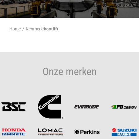
Home
/
Kenmerk:
bootlift
Onze merken