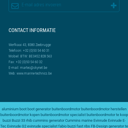
CONTACT INFORMATIE
Werfkaai 43, 8380 Zeebrugge
Telefoon:
+32 (0)50 54 60 31
Mobiel:
BTW: BE0452.828.563
Fax:
+32 (0)50 54 60 32
E-mail:
martec@skynet.be
Web:
www.marine-technics.be
aluminium boot
boot generator
buitenboordmotor
buitenboordmotor herstellen
buitenboordmotor kopen
buitenboordmotor specialist
buitenboordmotor te koop
buzzi
Buzzi 33 rhib
cummins generator
Cummins marine
Evinrude
Evinrude E-
Tec
Evinrude G2
evinrude specialist
fabio buzzi
fast ribs
FB-Design
generator te