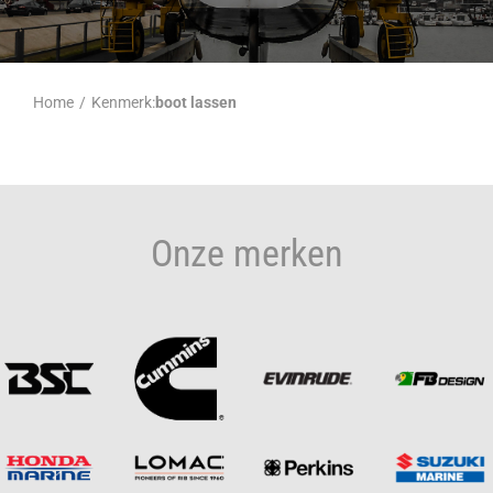
Home
/
Kenmerk:
boot lassen
Onze merken