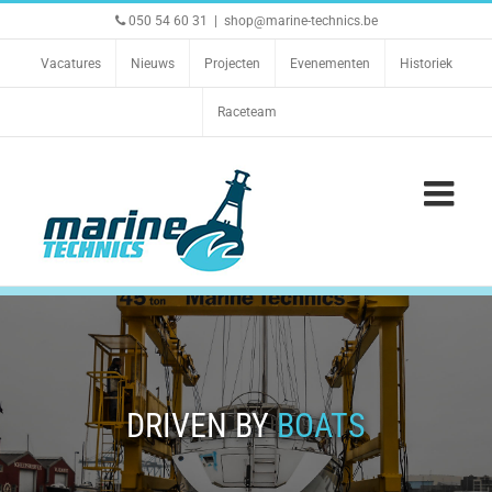
Ga
050 54 60 31
|
shop@marine-technics.be
naar
inhoud
Vacatures
Nieuws
Projecten
Evenementen
Historiek
Raceteam
DRIVEN BY
BOATS