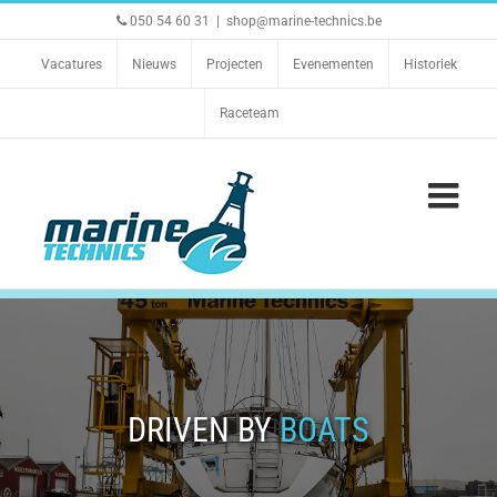
Ga
050 54 60 31
|
shop@marine-technics.be
naar
inhoud
Vacatures
Nieuws
Projecten
Evenementen
Historiek
Raceteam
DRIVEN BY
BOATS