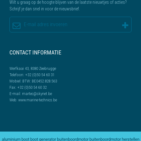
Wilt u graag op de hoogte blijven van de laatste nieuwtjes of acties?
Schrijf je dan snel in voor de nieuwsbrief.
CONTACT INFORMATIE
Werfkaai 43, 8380 Zeebrugge
Telefoon:
+32 (0)50 54 60 31
Mobiel:
BTW: BE0452.828.563
Fax:
+32 (0)50 54 60 32
E-mail:
martec@skynet.be
Web:
www.marine-technics.be
aluminium boot
boot generator
buitenboordmotor
buitenboordmotor herstellen