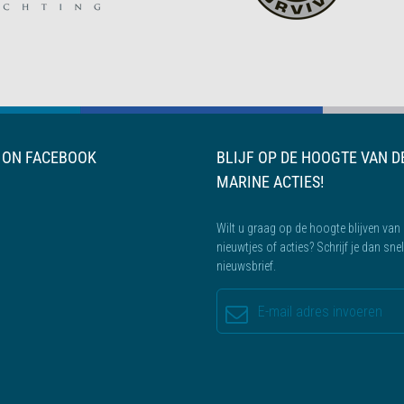
S ON FACEBOOK
BLIJF OP DE HOOGTE VAN D
MARINE ACTIES!
Wilt u graag op de hoogte blijven van 
nieuwtjes of acties? Schrijf je dan sne
nieuwsbrief.