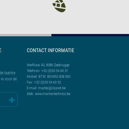
E
CONTACT INFORMATIE
Werfkaai 43, 8380 Zeebrugge
Telefoon:
+32 (0)50 54 60 31
de laatste
Mobiel:
BTW: BE0452.828.563
l in voor de
Fax:
+32 (0)50 54 60 32
E-mail:
martec@skynet.be
Web:
www.marine-technics.be